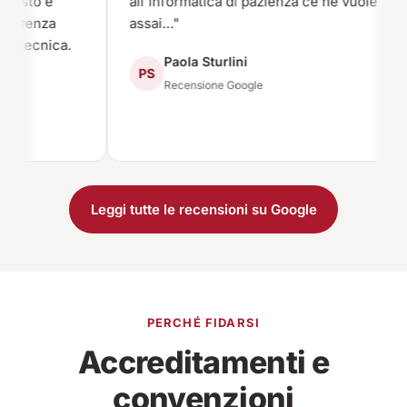
to e
all'informatica di pazienza ce ne vuole
enza
assai…"
cnica.
Paola Sturlini
PS
Recensione Google
Leggi tutte le recensioni su Google
PERCHÉ FIDARSI
Accreditamenti e
convenzioni