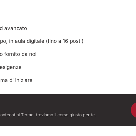
 ad avanzato
po, in aula digitale (fino a 16 posti)
 fornito da noi
i esigenze
ma di iniziare
ntecatini Terme: troviamo il corso giusto per te.