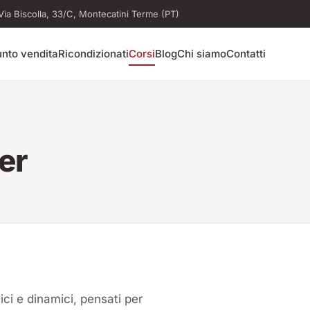
Via Biscolla, 33/C, Montecatini Terme (PT)
nto vendita
Ricondizionati
Corsi
Blog
Chi siamo
Contatti
er
ici e dinamici, pensati per