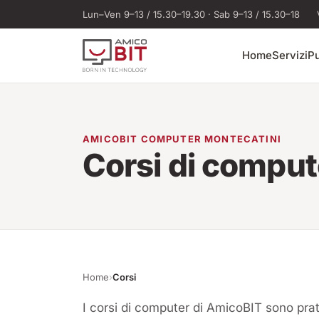
Salta al contenuto
Lun–Ven 9–13 / 15.30–19.30 · Sab 9–13 / 15.30–18
Home
Servizi
Pu
AMICOBIT COMPUTER MONTECATINI
Corsi di comput
Home
›
Corsi
I corsi di computer di AmicoBIT sono prat