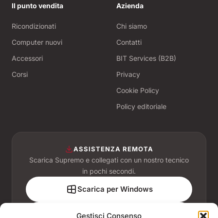
Il punto vendita
Azienda
Ricondizionati
Chi siamo
Computer nuovi
Contatti
Accessori
BIT Services (B2B)
Corsi
Privacy
Cookie Policy
Policy editoriale
ASSISTENZA REMOTA
Scarica Supremo e collegati con un nostro tecnico
in pochi secondi.
Scarica per Windows
Scarica per macOS
Gestisci Consenso