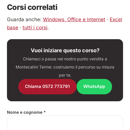
Corsi correlati
Guarda anche:
Windows, Office e Internet
·
Excel
base
·
tutti i corsi
.
Vuoi iniziare questo corso?
Chiamaci o passa nel nostro punto vendita a
Montecatini Terme: costruiamo il percorso su misura
per te.
Chiama 0572 773791
WhatsApp
Nome e cognome
*