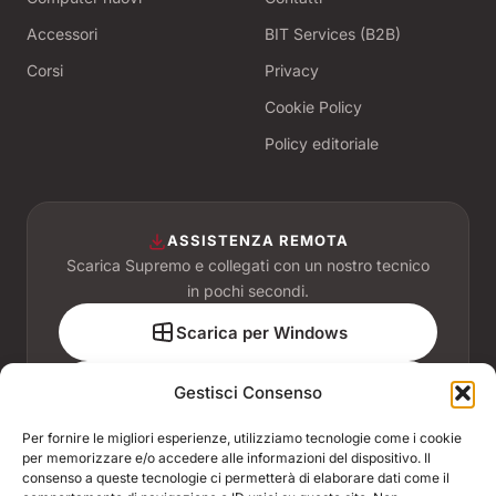
Accessori
BIT Services (B2B)
Corsi
Privacy
Cookie Policy
Policy editoriale
ASSISTENZA REMOTA
Scarica Supremo e collegati con un nostro tecnico
in pochi secondi.
Scarica per Windows
Scarica per macOS
Gestisci Consenso
Per fornire le migliori esperienze, utilizziamo tecnologie come i cookie
per memorizzare e/o accedere alle informazioni del dispositivo. Il
consenso a queste tecnologie ci permetterà di elaborare dati come il