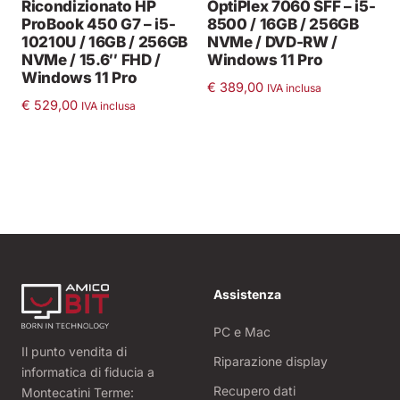
Ricondizionato HP
OptiPlex 7060 SFF – i5-
ProBook 450 G7 – i5-
8500 / 16GB / 256GB
10210U / 16GB / 256GB
NVMe / DVD-RW /
NVMe / 15.6″ FHD /
Windows 11 Pro
Windows 11 Pro
€
389,00
IVA inclusa
€
529,00
IVA inclusa
Assistenza
PC e Mac
Il punto vendita di
Riparazione display
informatica di fiducia a
Recupero dati
Montecatini Terme: