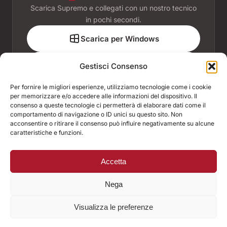
Scarica Supremo e collegati con un nostro tecnico
in pochi secondi.
Scarica per Windows
Scarica per macOS
Gestisci Consenso
Per fornire le migliori esperienze, utilizziamo tecnologie come i cookie
per memorizzare e/o accedere alle informazioni del dispositivo. Il
consenso a queste tecnologie ci permetterà di elaborare dati come il
comportamento di navigazione o ID unici su questo sito. Non
ASSOCIATI A
acconsentire o ritirare il consenso può influire negativamente su alcune
caratteristiche e funzioni.
ACCREDITAMENTI E CONVENZIONI
Accetta
© 2026 B.I.T. di Marco Frazzoli & C. Snc · P.IVA 01847650478
Nega
Montecatini Terme (PT)
Visualizza le preferenze
Chiama
WhatsApp