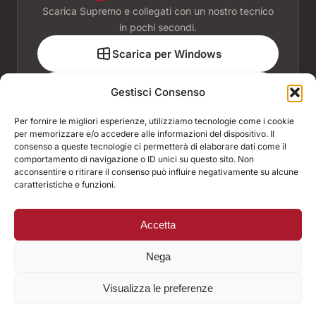
Scarica Supremo e collegati con un nostro tecnico
in pochi secondi.
Scarica per Windows
Scarica per macOS
Gestisci Consenso
Per fornire le migliori esperienze, utilizziamo tecnologie come i cookie
per memorizzare e/o accedere alle informazioni del dispositivo. Il
consenso a queste tecnologie ci permetterà di elaborare dati come il
comportamento di navigazione o ID unici su questo sito. Non
ASSOCIATI A
acconsentire o ritirare il consenso può influire negativamente su alcune
caratteristiche e funzioni.
ACCREDITAMENTI E CONVENZIONI
Accetta
© 2026 B.I.T. di Marco Frazzoli & C. Snc · P.IVA 01847650478
Nega
Montecatini Terme (PT)
Visualizza le preferenze
Chiama
WhatsApp