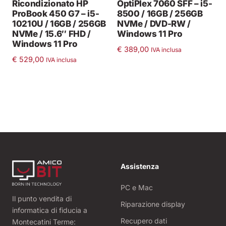
Ricondizionato HP
OptiPlex 7060 SFF – i5-
ProBook 450 G7 – i5-
8500 / 16GB / 256GB
10210U / 16GB / 256GB
NVMe / DVD-RW /
NVMe / 15.6″ FHD /
Windows 11 Pro
Windows 11 Pro
€
389,00
IVA inclusa
€
529,00
IVA inclusa
Assistenza
PC e Mac
Il punto vendita di
Riparazione display
informatica di fiducia a
Recupero dati
Montecatini Terme: