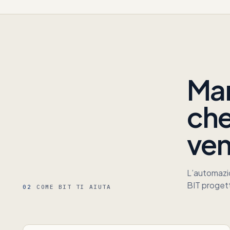
Mar
che
ven
L’automazio
BIT progett
02
COME BIT TI AIUTA