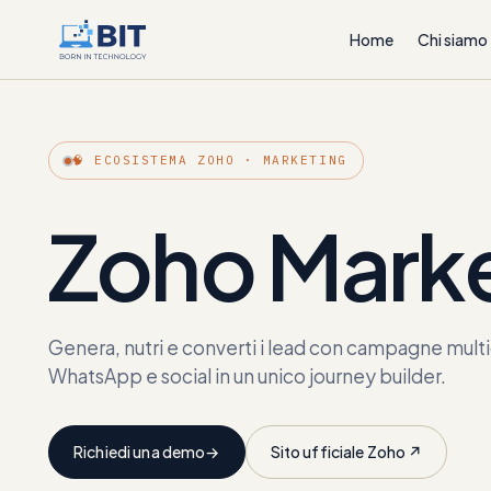
Home
Chi siamo
🧠 ECOSISTEMA ZOHO · MARKETING
Zoho Mark
Genera, nutri e converti i lead con campagne mult
WhatsApp e social in un unico journey builder.
Richiedi una demo
→
Sito ufficiale Zoho ↗