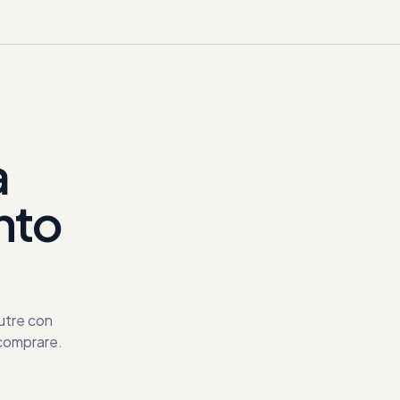
a
nto
nutre con
 comprare.