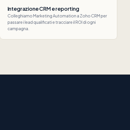
Integrazione CRM e reporting
Colleghiamo Marketing Automation a Zoho CRM per
passare i lead qualificati e tracciare il ROI di ogni
campagna.