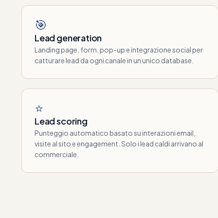
🎯
Lead generation
Landing page, form, pop-up e integrazione social per
catturare lead da ogni canale in un unico database.
⭐
Lead scoring
Punteggio automatico basato su interazioni email,
visite al sito e engagement. Solo i lead caldi arrivano al
commerciale.