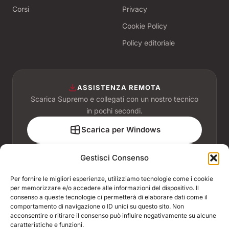
Corsi
Privacy
Cookie Policy
Policy editoriale
ASSISTENZA REMOTA
Scarica Supremo e collegati con un nostro tecnico
in pochi secondi.
Scarica per Windows
Scarica per macOS
Gestisci Consenso
Per fornire le migliori esperienze, utilizziamo tecnologie come i cookie
per memorizzare e/o accedere alle informazioni del dispositivo. Il
consenso a queste tecnologie ci permetterà di elaborare dati come il
comportamento di navigazione o ID unici su questo sito. Non
ASSOCIATI A
acconsentire o ritirare il consenso può influire negativamente su alcune
caratteristiche e funzioni.
ACCREDITAMENTI E CONVENZIONI