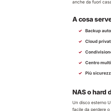
anche da fuori cas
A cosa serve
Backup aut
Cloud priva
Condivision
Centro mult
Più sicurez
NAS o hard 
Un disco esterno U
facile da perdere o