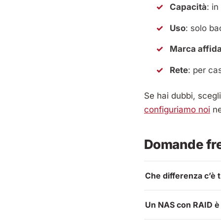
Capacità
: i
Uso
: solo b
Marca affida
Rete
: per ca
Se hai dubbi, scegl
configuriamo noi
ne
Domande fr
Che differenza c’è 
Un NAS con RAID è 