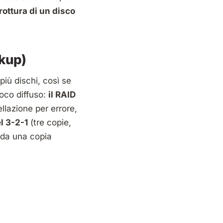
 rottura di un disco
ckup)
più dischi, così se
voco diffuso:
il RAID
lazione per errore,
l 3-2-1
(tre copie,
o da una copia