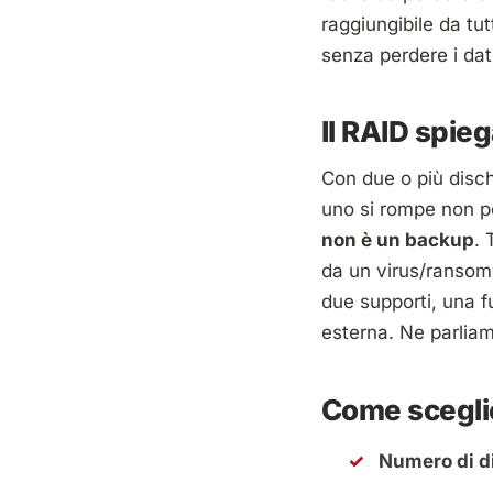
raggiungibile da tut
senza perdere i dat
Il RAID spie
Con due o più disc
uno si rompe non pe
non è un backup
. 
da un virus/ransom
due supporti, una f
esterna. Ne parliam
Come sceglie
Numero di di