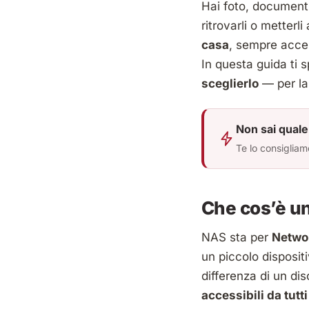
Hai foto, documenti
ritrovarli o metterl
casa
, sempre acceso
In questa guida ti 
sceglierlo
— per la 
Non sai quale
Te lo consigliam
Che cos’è u
NAS sta per
Netwo
un piccolo dispositi
differenza di un di
accessibili da tutti