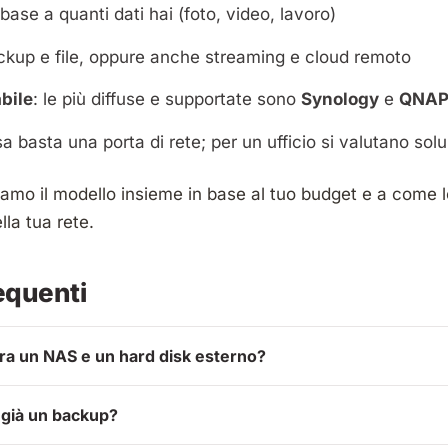
n base a quanti dati hai (foto, video, lavoro)
ackup e file, oppure anche streaming e cloud remoto
bile
: le più diffuse e supportate sono
Synology
e
QNA
sa basta una porta di rete; per un ufficio si valutano solu
iamo il modello insieme in base al tuo budget e a come l
lla tua rete.
equenti
tra un NAS e un hard disk esterno?
già un backup?