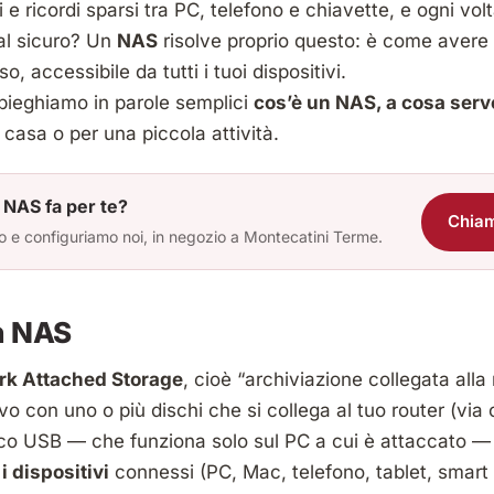
 e ricordi sparsi tra PC, telefono e chiavette, e ogni vol
i al sicuro? Un
NAS
risolve proprio questo: è come avere
, accessibile da tutti i tuoi dispositivi.
spieghiamo in parole semplici
cos’è un NAS, a cosa ser
casa o per una piccola attività.
 NAS fa per te?
Chia
o e configuriamo noi, in negozio a Montecatini Terme.
n NAS
rk Attached Storage
, cioè “archiviazione collegata alla 
vo con uno o più dischi che si collega al tuo router (via
sco USB — che funziona solo sul PC a cui è attaccato — 
 i dispositivi
connessi (PC, Mac, telefono, tablet, smart 