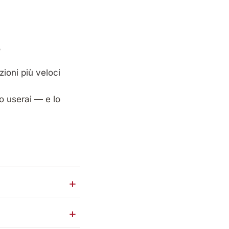
P
zioni più veloci
o userai — e lo