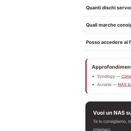
Quanti dischi serv
Quali marche consig
Posso accedere ai f
Approfondimenti
Synology —
Come
Acronis —
NAS ba
Vuoi un NAS s
Te lo consigliamo, 
chiamaci.