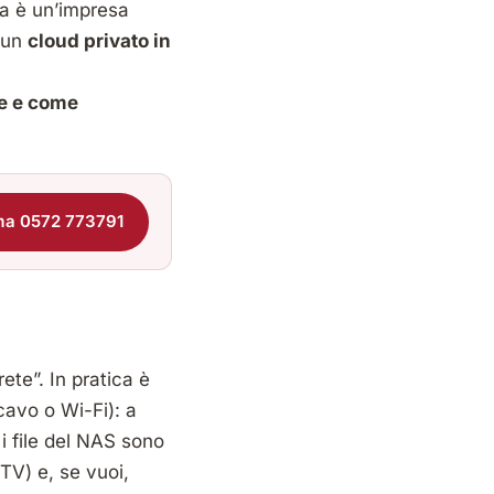
ta è un’impresa
 un
cloud privato in
ve e come
ma 0572 773791
rete”. In pratica è
 cavo o Wi-Fi): a
i file del NAS sono
TV) e, se vuoi,