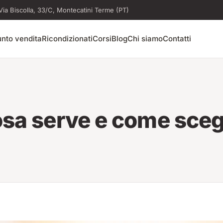
Via Biscolla, 33/C, Montecatini Terme (PT)
nto vendita
Ricondizionati
Corsi
Blog
Chi siamo
Contatti
osa serve e come sceg