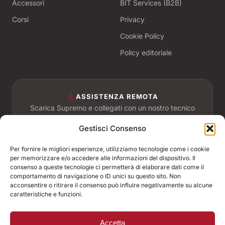
Accessori
BIT Services (B2B)
Corsi
Privacy
Cookie Policy
Policy editoriale
ASSISTENZA REMOTA
Scarica Supremo e collegati con un nostro tecnico
in pochi secondi.
Gestisci Consenso
Scarica per Windows
Per fornire le migliori esperienze, utilizziamo tecnologie come i cookie
per memorizzare e/o accedere alle informazioni del dispositivo. Il
Scarica per macOS
consenso a queste tecnologie ci permetterà di elaborare dati come il
comportamento di navigazione o ID unici su questo sito. Non
acconsentire o ritirare il consenso può influire negativamente su alcune
caratteristiche e funzioni.
ASSOCIATI A
Accetta